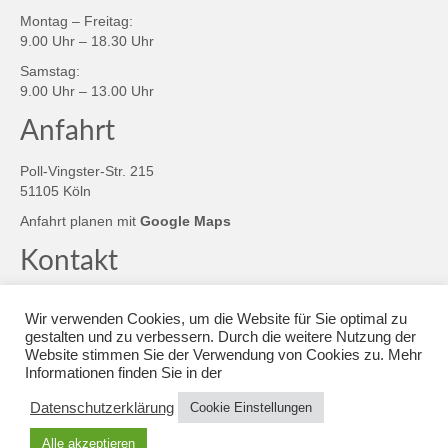
Montag – Freitag:
9.00 Uhr – 18.30 Uhr
Samstag:
9.00 Uhr – 13.00 Uhr
Anfahrt
Poll-Vingster-Str. 215
51105 Köln
Anfahrt planen mit
Google Maps
Kontakt
Sie erreichen uns per
Wir verwenden Cookies, um die Website für Sie optimal zu
Tel.: 0221 / 83 85 37
gestalten und zu verbessern. Durch die weitere Nutzung der
Fax: 0221 / 8 31 17
Website stimmen Sie der Verwendung von Cookies zu. Mehr
Informationen finden Sie in der
oder
E-Mail
Datenschutzerklärung
Cookie Einstellungen
© 2026 Der Kölner Biobauer - WordPress Theme by
Kadence WP
|
Impressum
|
Alle akzeptieren